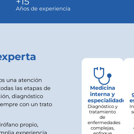
+
15
Años de experiencia
experta
mos una atención
Medicina
todas las etapas de
interna y
ión, diagnóstico
especialidades
e
iempre con un trato
Diagnóstico y
I
tratamiento
s
de
enfermedades
rófano propio,
complejas,
mplia experiencia.
enfoque