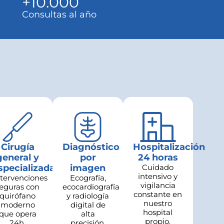
+
10.000
Consultas al año
Cirugía
Diagnóstico
Hospitalización
general y
por
24 horas
specializada
imagen
Cuidado
intensivo y
ntervenciones
Ecografía,
vigilancia
eguras con
ecocardiografía
constante en
quirófano
y radiología
nuestro
moderno
digital de
hospital
que opera
alta
propio.
24h.
precisión.