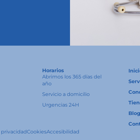
Horarios
Inic
Abrimos los 365 días del
Serv
año
Con
Servicio a domicilio
Tie
Urgencias 24H
Blo
Con
e privacidad
Cookies
Accesibilidad