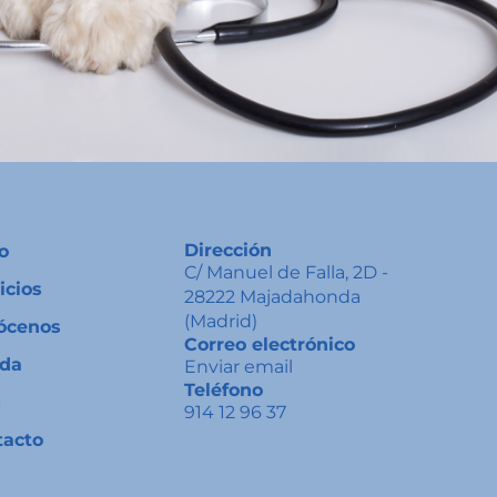
Dirección
io
C/ Manuel de Falla, 2D -
icios
28222 Majadahonda
(Madrid)
ócenos
Correo electrónico
nda
Enviar email
Teléfono
g
914 12 96 37
tacto